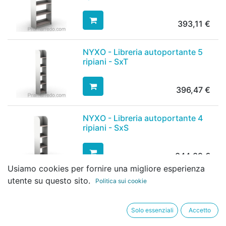
393,11
€
NYXO - Libreria autoportante 5
ripiani - SxT
396,47
€
NYXO - Libreria autoportante 4
ripiani - SxS
344,39
€
Usiamo cookies per fornire una migliore esperienza
utente su questo sito.
Politica sui cookie
FIUME - Libreria autoportante 5
ripiani - MxT
Solo essenziali
Accetto
419,15
€