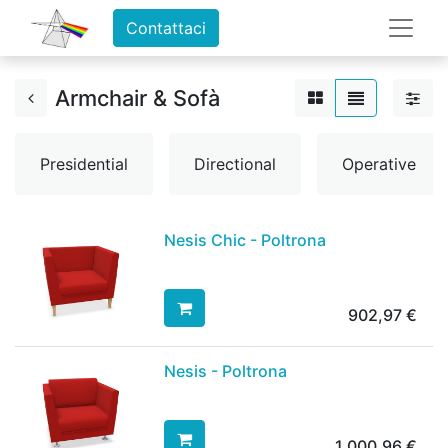
Contattaci
Armchair & Sofà
Presidential
Directional
Operative
Nesis Chic - Poltrona
902,97
€
Nesis - Poltrona
1.000,96
€