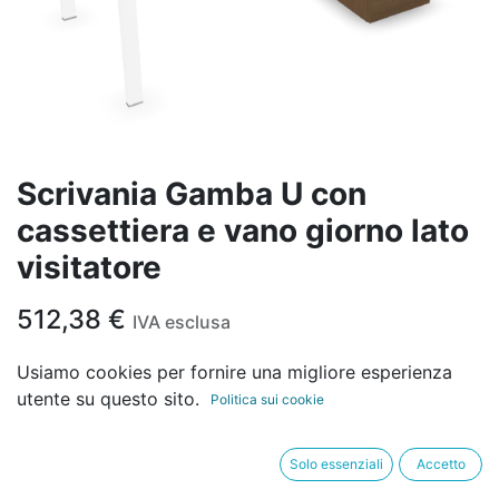
Scrivania Gamba U con
cassettiera e vano giorno lato
visitatore
512,38
€
IVA esclusa
Usiamo cookies per fornire una migliore esperienza
FINITURA STRUTTURA - SCRIVANIA
utente su questo sito.
Politica sui cookie
Solo essenziali
Accetto
FINITURA TOP - SCRIVANIA