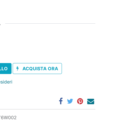
A
LLO
ACQUISTA ORA
esideri
Y6W002