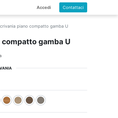
Accedi
Contattaci
crivania piano compatto gamba U
o compatto gamba U
a
IVANIA