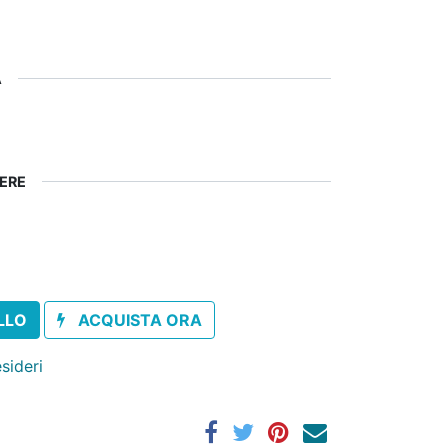
A
IERE
LLO
ACQUISTA ORA
esideri