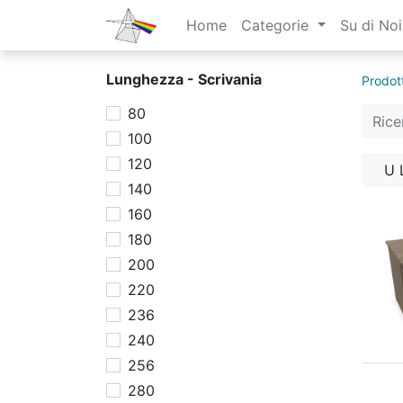
Home
Categorie
Su di Noi
Lunghezza - Scrivania
Prodott
80
100
120
U 
140
160
180
200
220
236
240
256
280