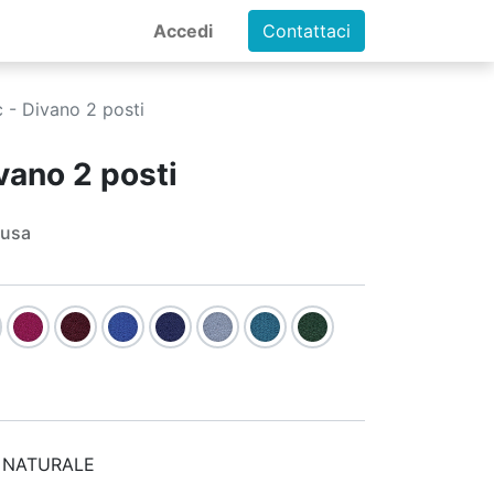
Accedi
Contattaci
c - Divano 2 posti
vano 2 posti
lusa
RE NATURALE