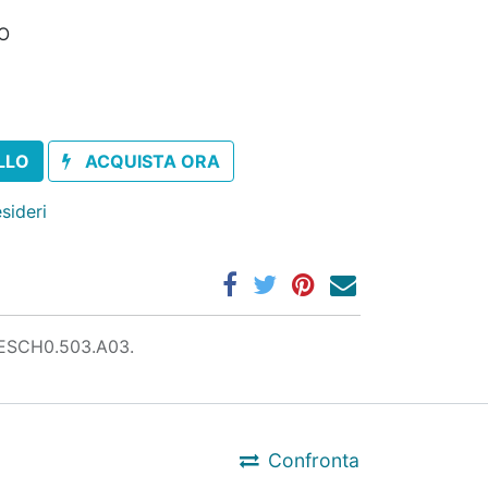
MO
LLO
ACQUISTA ORA
esideri
ESCH0.503.A03.
Confronta